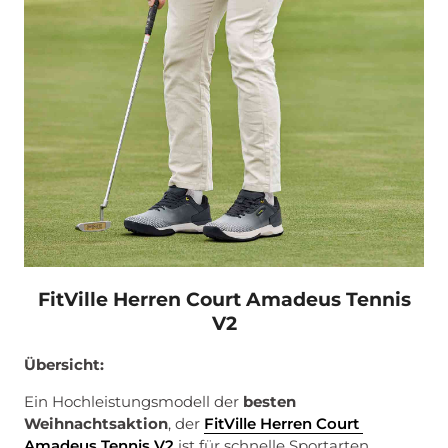
FitVille Herren Court Amadeus Tennis
V2
Übersicht:
Ein Hochleistungsmodell der
besten
Weihnachtsaktion
, der
FitVille Herren Court
Amadeus Tennis V2
ist für schnelle Sportarten