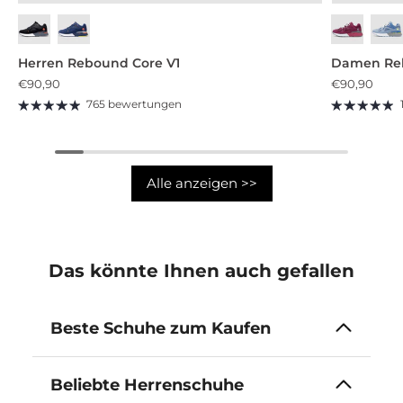
Tiefschwarz
Nebliges Dämmergrau
Bra
Herren Rebound Core V1
Damen Reb
€90,90
€90,90
765 bewertungen
Alle anzeigen >>
Das könnte Ihnen auch gefallen
Beste Schuhe zum Kaufen
Beliebte Herrenschuhe