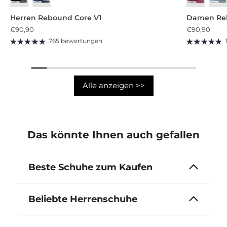
Tiefschwarz
Nebliges Dämmergrau
Bra
Herren Rebound Core V1
Damen Reb
€90,90
€90,90
765 bewertungen
Alle anzeigen >>
Das könnte Ihnen auch gefallen
Beste Schuhe zum Kaufen
Beliebte Herrenschuhe