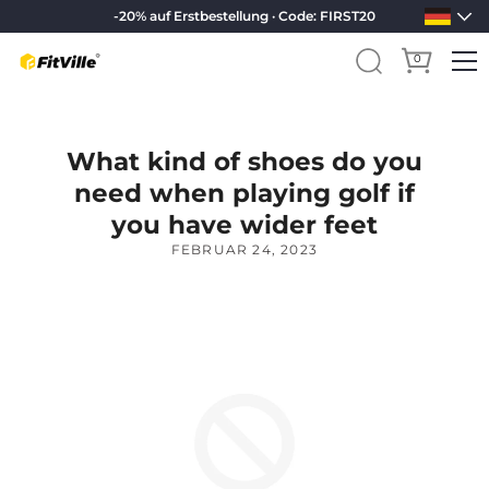
-20% auf Erstbestellung · Code: FIRST20
0
Direkt
zum
Inhalt
What kind of shoes do you
need when playing golf if
you have wider feet
FEBRUAR 24, 2023