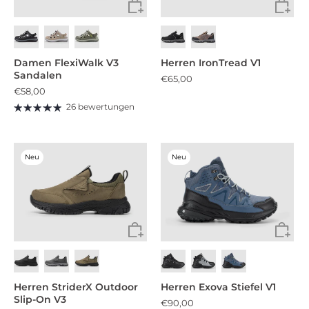
Damen FlexiWalk V3
Herren IronTread V1
Sandalen
€65,00
€58,00
26 bewertungen
Neu
Neu
Herren StriderX Outdoor
Herren Exova Stiefel V1
Slip-On V3
€90,00