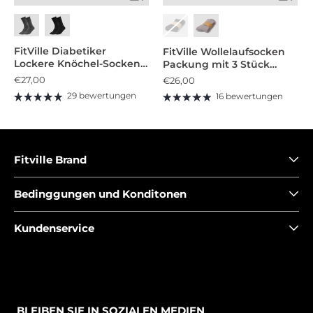
FitVille Diabetiker
FitVille Wollelaufsocken
Lockere Knöchel-Socken
Packung mit 3 Stück
(5 Paar) (Unisex)
(Unisex)
€27,00
€26,00
29 bewertungen
16 bewertungen
Fitville Brand
Bedinggungen und Konditonen
Kundenservice
BLEIBEN SIE IN SOZIALEN MEDIEN