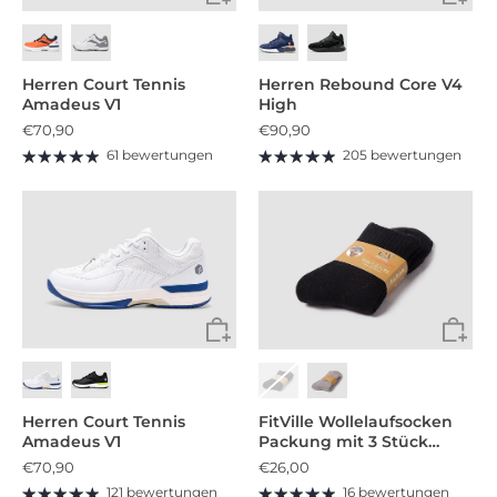
Herren Court Tennis
Herren Rebound Core V4
Amadeus V1
High
€70,90
€90,90
61 bewertungen
205 bewertungen
Herren Court Tennis
FitVille Wollelaufsocken
Amadeus V1
Packung mit 3 Stück
(Unisex)
€70,90
€26,00
121 bewertungen
16 bewertungen