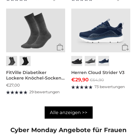
FitVille Diabetiker
Herren Cloud Strider V3
Lockere Knöchel-Socken
€29,90
€64,90
(5 Paar) (Unisex)
€27,00
73 bewertungen
29 bewertungen
Alle anzeigen >>
Cyber Monday Angebote für Frauen