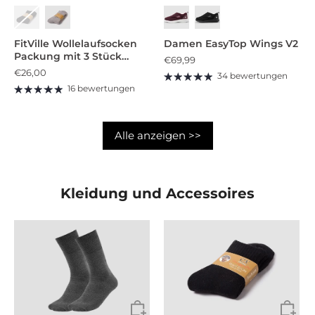
Damen EasyTop Wings V2
FitVille Wollelaufsocken
Packung mit 3 Stück
€69,99
(Unisex)
€26,00
34 bewertungen
16 bewertungen
Alle anzeigen >>
Kleidung und Accessoires