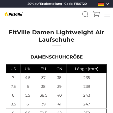
-20% auf Erstbestellung · Code: FIRST20
0
Direkt
zum
FitVille Damen Lightweight Air
Inhalt
Laufschuhe
DAMENSCHUHGRÖßE
US
UK
EU
CN
Länge (mm)
7
4.5
37
38
235
7.5
5
38
39
239
8
5.5
38.5
40
243
8.5
6
39
41
247
9
6.5
39.5
42
252